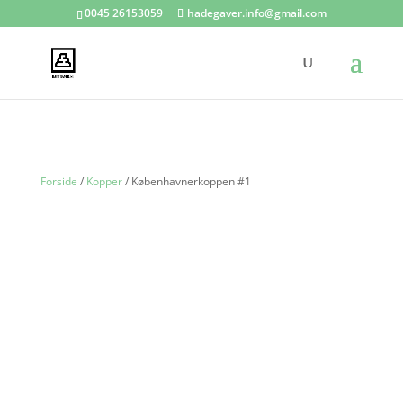
0045 26153059
hadegaver.info@gmail.com
Forside
/
Kopper
/ Københavnerkoppen #1