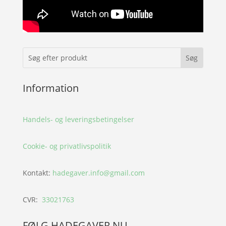
Information
Handels- og leveringsbetingelser
Cookie- og privatlivspolitik
Kontakt:
hadegaver.info@gmail.com
CVR:
33021763
FØLG HADEGAVER.NU