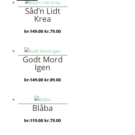
Såd’n Lidt
Krea
Den
Den
kr.
149.00
kr.
79.00
oprindelige
aktuelle
pris
pris
var:
er:
Godt Mord
kr.149.00.
kr.79.00.
Igen
Den
Den
kr.
149.00
kr.
89.00
oprindelige
aktuelle
pris
pris
var:
er:
Blåba
kr.149.00.
kr.89.00.
Den
Den
kr.
119.00
kr.
79.00
oprindelige
aktuelle