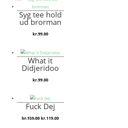
Syg tee hold
ud brorman
kr.
99.00
What it
Didjeridoo
kr.
99.00
Fuck Dej
Den
Den
kr.
159.00
kr.
119.00
oprindelige
aktuelle