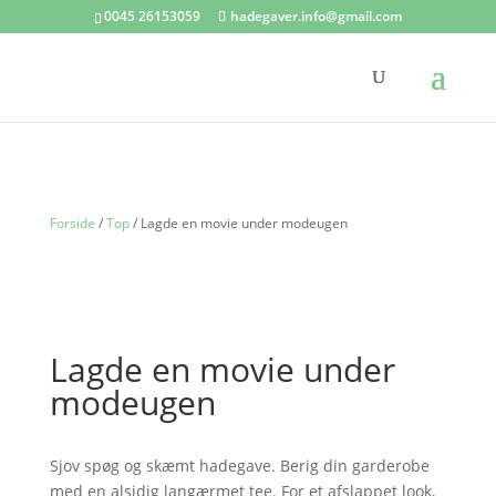
0045 26153059
hadegaver.info@gmail.com
Forside
/
Top
/ Lagde en movie under modeugen
Lagde en movie under
modeugen
Sjov spøg og skæmt hadegave. Berig din garderobe
med en alsidig langærmet tee. For et afslappet look,