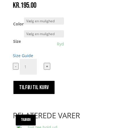
kr.
195.00
Color
Size
Ryd
Size Guide
Lagde
-
+
en
movie
under
TILFØJ TIL KURV
modeugen
antal
RELATEREDE VARER
TILBUD!
TILBUD!
TILBUD!