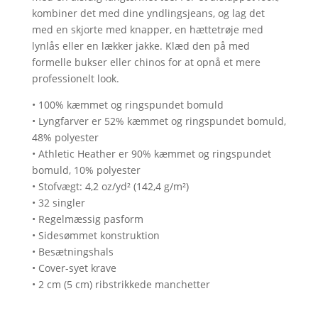
kombiner det med dine yndlingsjeans, og lag det
med en skjorte med knapper, en hættetrøje med
lynlås eller en lækker jakke. Klæd den på med
formelle bukser eller chinos for at opnå et mere
professionelt look.
• 100% kæmmet og ringspundet bomuld
• Lyngfarver er 52% kæmmet og ringspundet bomuld,
48% polyester
• Athletic Heather er 90% kæmmet og ringspundet
bomuld, 10% polyester
• Stofvægt: 4,2 oz/yd² (142,4 g/m²)
• 32 singler
• Regelmæssig pasform
• Sidesømmet konstruktion
• Besætningshals
• Cover-syet krave
• 2 cm (5 cm) ribstrikkede manchetter