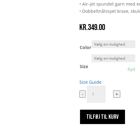
• Air-jet spundet garn med en
• Dobbeltnålssyet krave, sk
kr.
349.00
Color
Size
Ryd
Size Guide
Leonardo
-
+
Da
Vintage
antal
TILFØJ TIL KURV