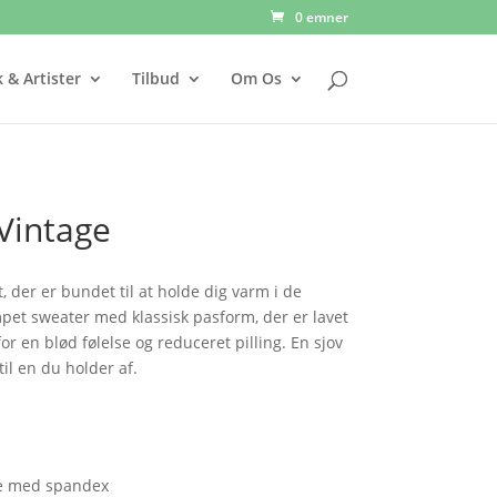
0 emner
 & Artister
Tilbud
Om Os
Vintage
 der er bundet til at holde dig varm i de
pet sweater med klassisk pasform, der er lavet
r en blød følelse og reduceret pilling. En sjov
il en du holder af.
ave med spandex