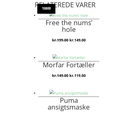
RELATEREDE VARER
TILBUD!
TILBUD!
TILBUD!
TILBUD!
Free the nums’
hole
Den
Den
kr.
199.00
kr.
149.00
oprindelige
aktuelle
pris
pris
var:
er:
Morfar Fortæller
kr.199.00.
kr.149.00.
Den
Den
kr.
149.00
kr.
119.00
oprindelige
aktuelle
pris
pris
var:
er:
Puma
kr.149.00.
kr.119.00.
ansigtsmaske