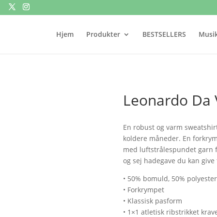
Hjem
Produkter
BESTSELLERS
Musik
Leonardo Da 
En robust og varm sweatshirt,
koldere måneder. En forkrym
med luftstrålespundet garn fo
og sej hadegave du kan give t
• 50% bomuld, 50% polyester
• Forkrympet
• Klassisk pasform
• 1×1 atletisk ribstrikket kr