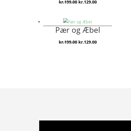
Den
Den
kr.
199.00
kr.
129.00
oprindelige
aktuelle
pris
pris
var:
er:
Pær og Æbel
kr.199.00.
kr.129.00.
Den
Den
kr.
199.00
kr.
129.00
oprindelige
aktuelle
pris
pris
var:
er:
kr.199.00.
kr.129.00.