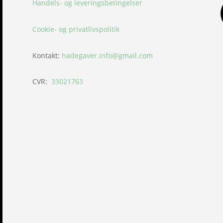
Handels- og leveringsbetingelser
Cookie- og privatlivspolitik
Kontakt:
hadegaver.info@gmail.com
CVR:
33021763