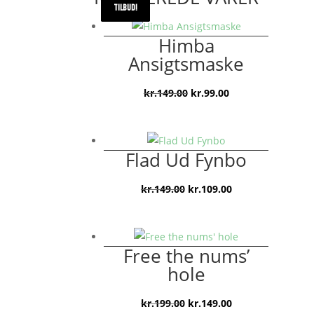
TILBUD!
TILBUD!
TILBUD!
TILBUD!
Himba
Ansigtsmaske
Den
Den
kr.
149.00
kr.
99.00
oprindelige
aktuelle
pris
pris
var:
er:
Flad Ud Fynbo
kr.149.00.
kr.99.00.
Den
Den
kr.
149.00
kr.
109.00
oprindelige
aktuelle
pris
pris
var:
er:
Free the nums’
kr.149.00.
kr.109.00.
hole
Den
Den
kr.
199.00
kr.
149.00