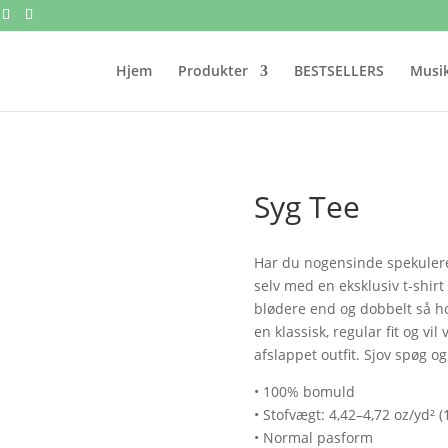
Hjem
Produkter
BESTSELLERS
Musik
Syg Tee
Har du nogensinde spekulere
selv med en eksklusiv t-shirt 
blødere end og dobbelt så h
en klassisk, regular fit og vi
afslappet outfit. Sjov spøg 
• 100% bomuld
• Stofvægt: 4,42–4,72 oz/yd² 
• Normal pasform