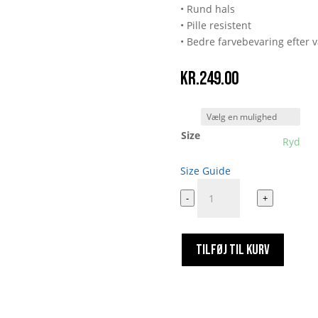
• Rund hals
• Pille resistent
• Bedre farvebevaring efter
kr.
249.00
Size
Ryd
Size Guide
Syg
-
+
Tee
antal
TILFØJ TIL KURV