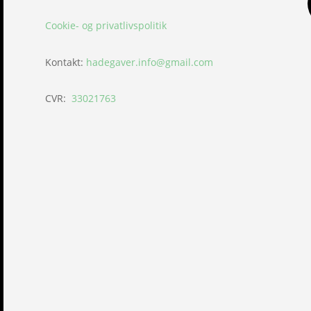
Cookie- og privatlivspolitik
Kontakt:
hadegaver.info@gmail.com
CVR:
33021763