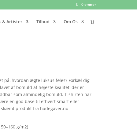
0 emner
 & Artister
Tilbud
Om Os
t på, hvordan ægte luksus føles? Forkæl dig
lavet af bomuld af højeste kvalitet, der er
oldbar som almindelig bomuld. T-shirten har
l være en god base til ethvert smart eller
og skæmt produkt fra hadegaver.nu
(150–160 g/m2)