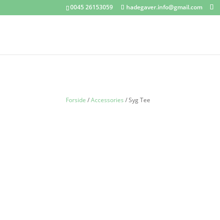
0045 26153059
hadegaver.info@gmail.com
Forside
/
Accessories
/ Syg Tee