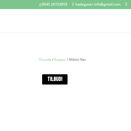
0045 26153059
hadegaver.info@gmail.com
Forside
/
Kopper
/ Mikkel Røv
TILBUD!