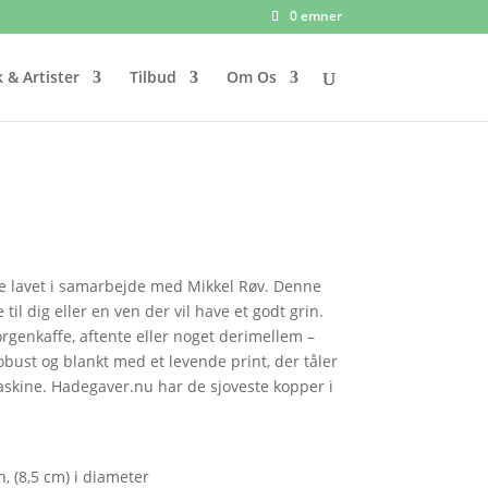
0 emner
 & Artister
Tilbud
Om Os
 lavet i samarbejde med Mikkel Røv. Denne
til dig eller en ven der vil have et godt grin.
genkaffe, aftente eller noget derimellem –
robust og blankt med et levende print, der tåler
kine. Hadegaver.nu har de sjoveste kopper i
n, (8,5 cm) i diameter