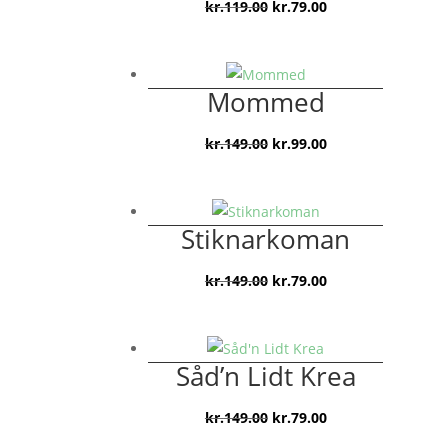
Den
Den
kr.
119.00
kr.
79.00
oprindelige
aktuelle
pris
pris
var:
er:
Mommed
kr.119.00.
kr.79.00.
Den
Den
kr.
149.00
kr.
99.00
oprindelige
aktuelle
pris
pris
var:
er:
Stiknarkoman
kr.149.00.
kr.99.00.
Den
Den
kr.
149.00
kr.
79.00
oprindelige
aktuelle
pris
pris
var:
er:
Såd’n Lidt Krea
kr.149.00.
kr.79.00.
Den
Den
kr.
149.00
kr.
79.00
oprindelige
aktuelle