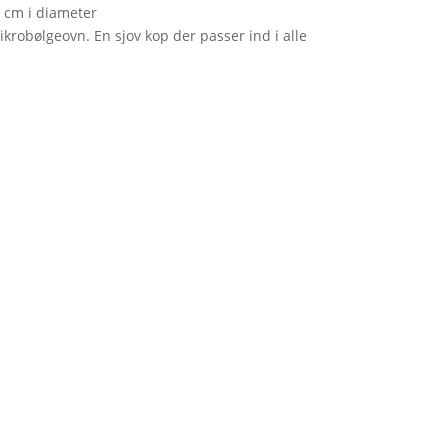
5 cm i diameter
krobølgeovn. En sjov kop der passer ind i alle
elle
.00.