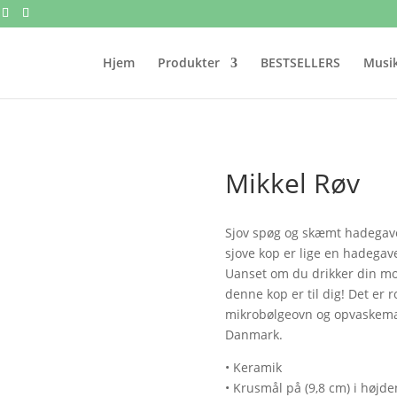
Hjem
Produkter
BESTSELLERS
Musik
Mikkel Røv
Sjov spøg og skæmt hadegave
sjove kop er lige en hadegave 
Uanset om du drikker din mor
denne kop er til dig! Det er 
mikrobølgeovn og opvaskemas
Danmark.
• Keramik
• Krusmål på (9,8 cm) i højde