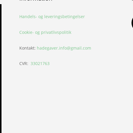
Handels- og leveringsbetingelser
Cookie- og privatlivspolitik
Kontakt:
hadegaver.info@gmail.com
CVR:
33021763