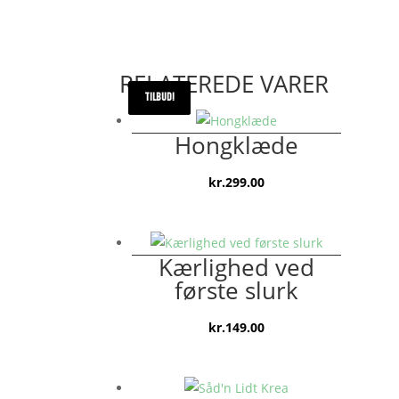
RELATEREDE VARER
TILBUD!
TILBUD!
Hongklæde
kr.
299.00
Kærlighed ved
første slurk
kr.
149.00