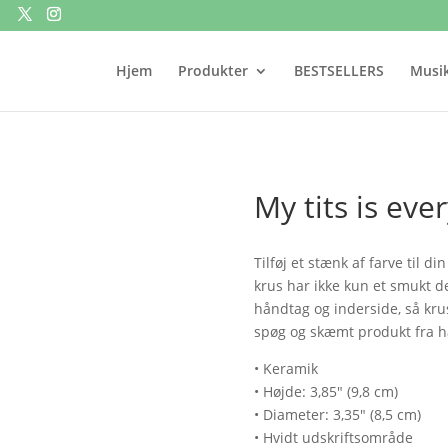
Hjem
Produkter
BESTSELLERS
Musik
My tits is eve
Tilføj et stænk af farve til d
krus har ikke kun et smukt d
håndtag og inderside, så kruse
spøg og skæmt produkt fra 
• Keramik
• Højde: 3,85″ (9,8 cm)
• Diameter: 3,35″ (8,5 cm)
• Hvidt udskriftsområde