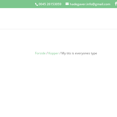
0045 26153059
hadegaver.info@gmail.com
Forside
/
Kopper
/ My tits is everyones type