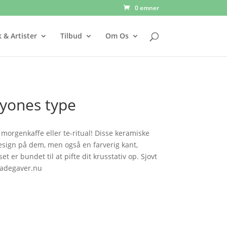
0 emner
 & Artister
Tilbud
Om Os
ryones type
in morgenkaffe eller te-ritual! Disse keramiske
esign på dem, men også en farverig kant,
t er bundet til at pifte dit krusstativ op. Sjovt
hadegaver.nu