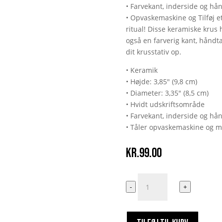
• Farvekant, inderside og hå
• Opvaskemaskine og Tilføj et
ritual! Disse keramiske krus
også en farverig kant, håndta
dit krusstativ op.
• Keramik
• Højde: 3,85″ (9,8 cm)
• Diameter: 3,35″ (8,5 cm)
• Hvidt udskriftsområde
• Farvekant, inderside og hå
• Tåler opvaskemaskine og m
kr.
99.00
My
-
+
tits
is
everyones