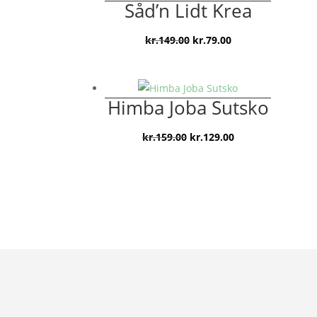
Såd’n Lidt Krea
Den
Den
kr.
149.00
kr.
79.00
oprindelige
aktuelle
pris
pris
var:
er:
Himba Joba Sutsko
kr.149.00.
kr.79.00.
Den
Den
kr.
159.00
kr.
129.00
oprindelige
aktuelle
pris
pris
var:
er:
kr.159.00.
kr.129.00.