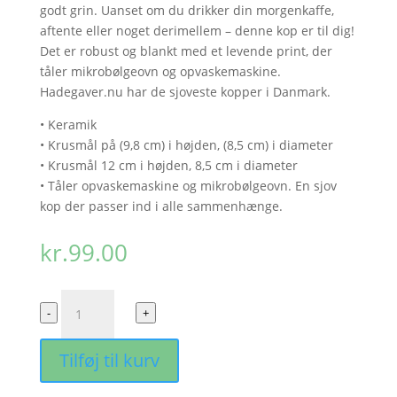
godt grin. Uanset om du drikker din morgenkaffe,
aftente eller noget derimellem – denne kop er til dig!
Det er robust og blankt med et levende print, der
tåler mikrobølgeovn og opvaskemaskine.
Hadegaver.nu har de sjoveste kopper i Danmark.
• Keramik
• Krusmål på (9,8 cm) i højden, (8,5 cm) i diameter
• Krusmål 12 cm i højden, 8,5 cm i diameter
• Tåler opvaskemaskine og mikrobølgeovn. En sjov
kop der passer ind i alle sammenhænge.
kr.
99.00
Mystery
-
+
Box
-
Tilføj til kurv
Koppen
antal