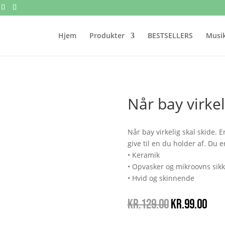
Hjem
Produkter
BESTSELLERS
Musik
Når bay virkel
Når bay virkelig skal skide.
give til en du holder af. Du 
• Keramik
• Opvasker og mikroovns sikk
• Hvid og skinnende
Den
Den
kr.
129.00
kr.
99.00
oprindelige
akt