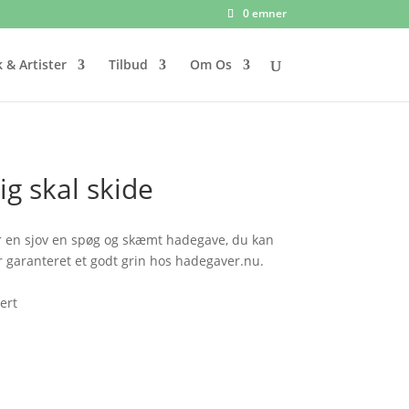
0 emner
 & Artister
Tilbud
Om Os
ig skal skide
 Er en sjov en spøg og skæmt hadegave, du kan
er garanteret et godt grin hos hadegaver.nu.
ert
uelle