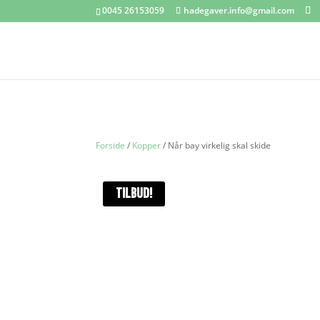
0045 26153059
hadegaver.info@gmail.com
Forside
/
Kopper
/ Når bay virkelig skal skide
TILBUD!