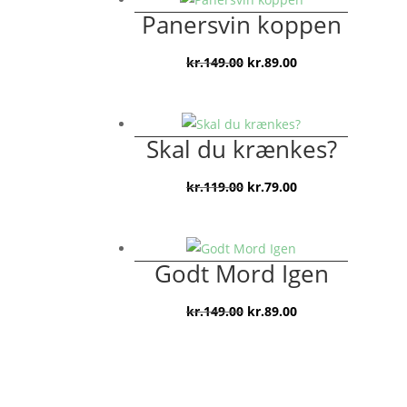
var:
er:
Panersvin koppen
kr.149.00.
kr.79.00.
Den
Den
kr.
149.00
kr.
89.00
oprindelige
aktuelle
pris
pris
var:
er:
Skal du krænkes?
kr.149.00.
kr.89.00.
Den
Den
kr.
119.00
kr.
79.00
oprindelige
aktuelle
pris
pris
var:
er:
Godt Mord Igen
kr.119.00.
kr.79.00.
Den
Den
kr.
149.00
kr.
89.00
oprindelige
aktuelle
pris
pris
var:
er:
kr.149.00.
kr.89.00.