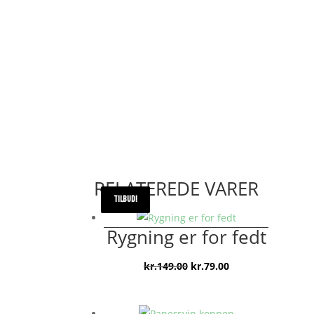
RELATEREDE VARER
TILBUD!
TILBUD!
TILBUD!
TILBUD!
Rygning er for fedt
Den
Den
kr.
149.00
kr.
79.00
oprindelige
aktuelle
pris
pris