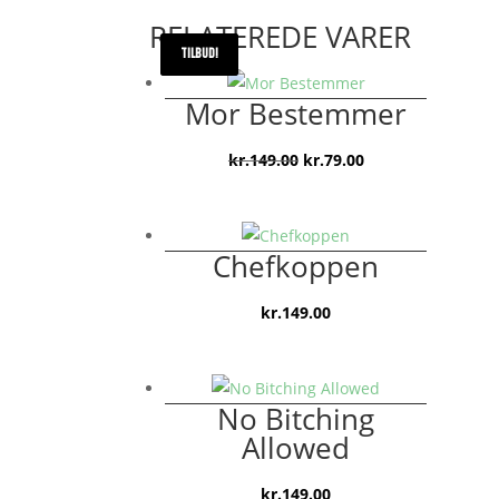
RELATEREDE VARER
TILBUD!
TILBUD!
Mor Bestemmer
Den
Den
kr.
149.00
kr.
79.00
oprindelige
aktuelle
pris
pris
var:
er:
Chefkoppen
kr.149.00.
kr.79.00.
kr.
149.00
No Bitching
Allowed
kr.
149.00