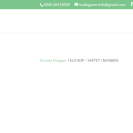
0045 26153059
hadegaver.info@gmail.com
Forside
/
Kopper
/ ELO KOP – SAFTET I MUNKEN.