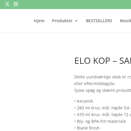
Hjem
Produkter
BESTSELLERS
Musik
ELO KOP – SA
Dette uundværlige skab er ro
eller eftermiddagste.
Sjove spøg og skæmt prosukt
• Keramik
• 280 ml krus, mål: højde 9,8
• 470 ml krus, mål: højde 12
• Bly- og BPA-frit materiale
• Blank finish