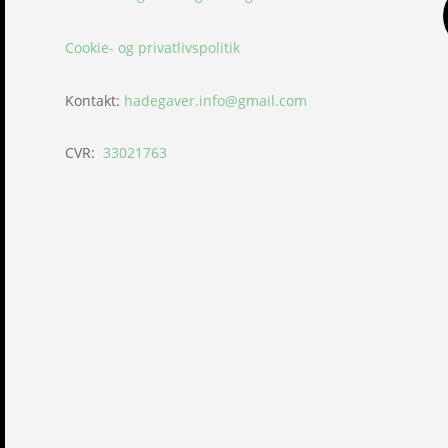
Cookie- og privatlivspolitik
Kontakt:
hadegaver.info@gmail.com
CVR:
33021763