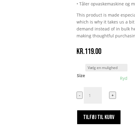
• Tåler opvaskemaskine og m
This product is made especia
which is why it takes us a bi
demand instead of in bulk he
making thoughtful purchasin
kr.
119.00
Size
Ryd
ELO
-
+
KOP
-
SAFTET
TILFØJ TIL KURV
I
MUNKEN.
antal