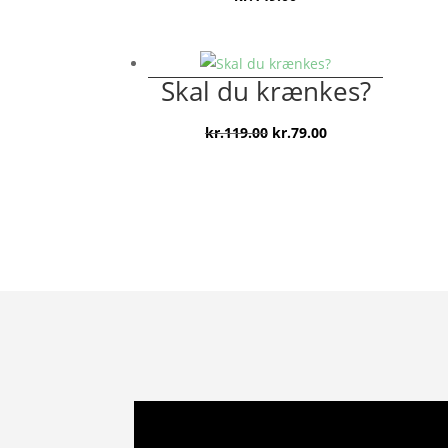
Skal du krænkes?
Den
Den
kr.
119.00
kr.
79.00
oprindelige
aktuelle
pris
pris
var:
er:
kr.119.00.
kr.79.00.