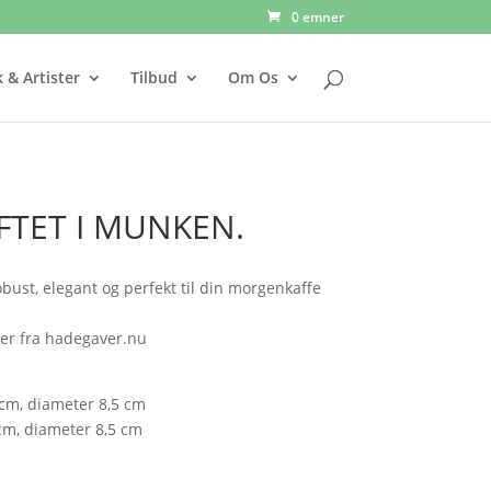
0 emner
 & Artister
Tilbud
Om Os
FTET I MUNKEN.
bust, elegant og perfekt til din morgenkaffe
er fra hadegaver.nu
 cm, diameter 8,5 cm
 cm, diameter 8,5 cm