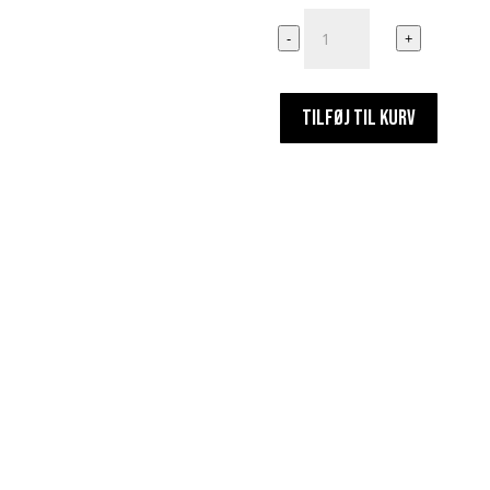
Påskeæg
-
+
antal
TILFØJ TIL KURV