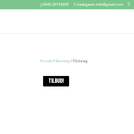
0045 26153059
hadegaver.info@gmail.com
Forside
/
Børnetøj
/ Påskeæg
TILBUD!