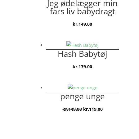
Jeg ødelægger min
fars liv babydragt
kr.
149.00
Hash Babytøj
kr.
179.00
penge unge
Den
Den
kr.
149.00
kr.
119.00
oprindelige
aktuelle
pris
pris
var:
er: