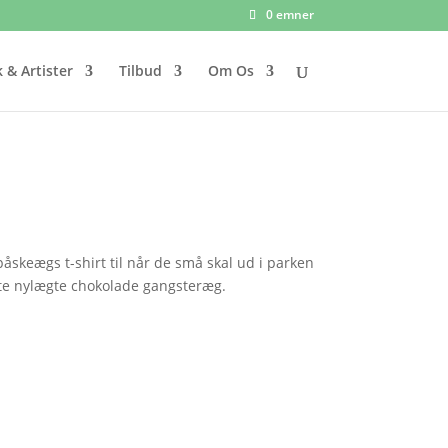
0 emner
 & Artister
Tilbud
Om Os
åskeægs t-shirt til når de små skal ud i parken
te nylægte chokolade gangsteræg.
n
tuelle
s
119.00.