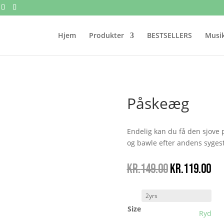
Hjem
Produkter
BESTSELLERS
Musik
Påskeæg
Endelig kan du få den sjove p
og bawle efter andens syges
Den
De
kr.
149.00
kr.
119.00
oprindelige
ak
pris
pri
var:
er:
Size
kr.149.00.
kr.
Ryd