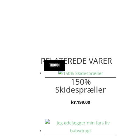
RELATEREDE VARER
TILBUD!
150%
Skidespræller
kr.
199.00