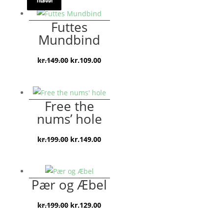
TILBUD!
TILBUD!
TILBUD!
TILBUD!
Futtes
Mundbind
Den
Den
kr.
149.00
kr.
109.00
oprindelige
aktuelle
pris
pris
var:
er:
Free the
kr.149.00.
kr.109.00.
nums’ hole
Den
Den
kr.
199.00
kr.
149.00
oprindelige
aktuelle
pris
pris
var:
er:
Pær og Æbel
kr.199.00.
kr.149.00.
Den
Den
kr.
199.00
kr.
129.00
oprindelige
aktuelle