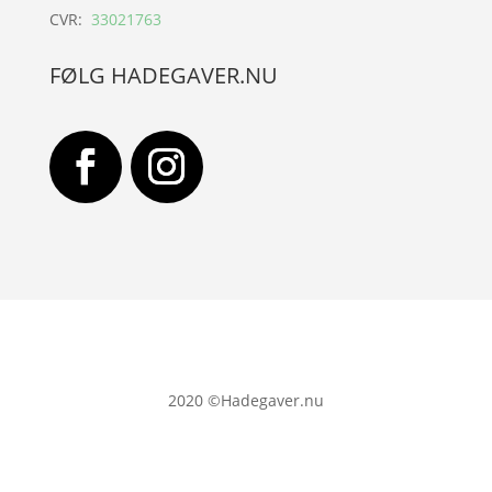
CVR:
33021763
FØLG HADEGAVER.NU
2020
©Hadegaver.nu