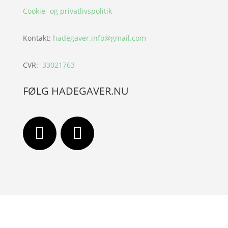
Cookie- og privatlivspolitik
Kontakt:
hadegaver.info@gmail.com
CVR:
33021763
FØLG HADEGAVER.NU