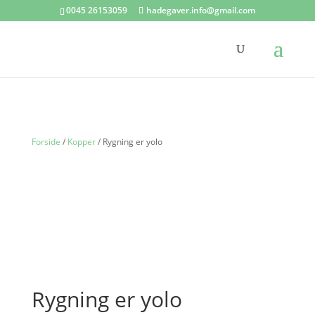
0045 26153059
hadegaver.info@gmail.com
Forside
/
Kopper
/ Rygning er yolo
Rygning er yolo