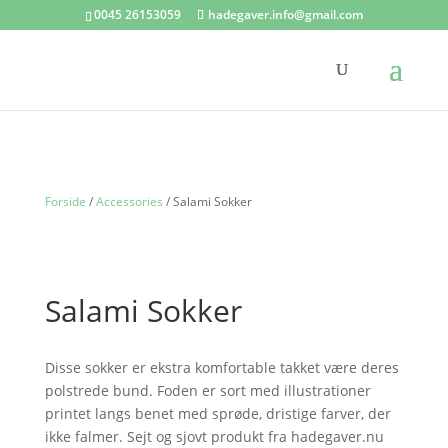
0045 26153059
hadegaver.info@gmail.com
Forside
/
Accessories
/ Salami Sokker
Salami Sokker
Disse sokker er ekstra komfortable takket være deres
polstrede bund. Foden er sort med illustrationer
printet langs benet med sprøde, dristige farver, der
ikke falmer. Sejt og sjovt produkt fra hadegaver.nu