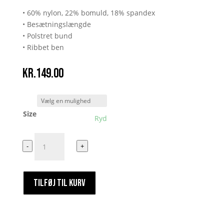
• 60% nylon, 22% bomuld, 18% spandex
• Besætningslængde
• Polstret bund
• Ribbet ben
kr.
149.00
Size
Ryd
Salami
-
+
Sokker
antal
TILFØJ TIL KURV