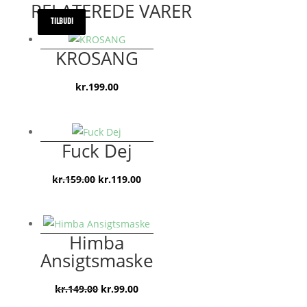
RELATEREDE VARER
TILBUD!
TILBUD!
TILBUD!
KROSANG
kr.
199.00
Fuck Dej
Den
Den
kr.
159.00
kr.
119.00
oprindelige
aktuelle
pris
pris
var:
er:
Himba
kr.159.00.
kr.119.00.
Ansigtsmaske
Den
Den
kr.
149.00
kr.
99.00
oprindelige
aktuelle