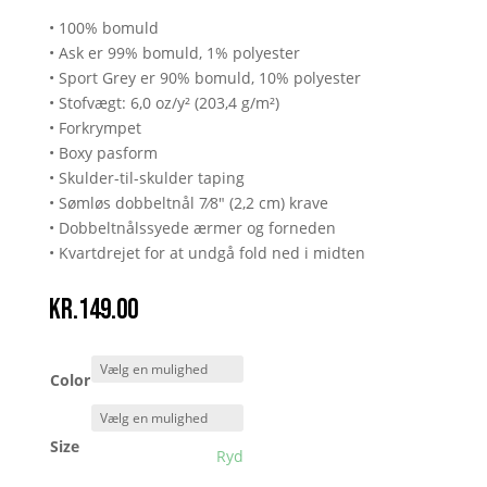
• 100% bomuld
• Ask er 99% bomuld, 1% polyester
• Sport Grey er 90% bomuld, 10% polyester
• Stofvægt: 6,0 oz/y² (203,4 g/m²)
• Forkrympet
• Boxy pasform
• Skulder-til-skulder taping
• Sømløs dobbeltnål 7⁄8" (2,2 cm) krave
• Dobbeltnålssyede ærmer og forneden
• Kvartdrejet for at undgå fold ned i midten
kr.
149.00
Color
Size
Ryd