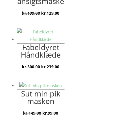
ansigtsmaske
Den
Den
kr.
199.00
kr.
129.00
oprindelige
aktuelle
pris
pris
var:
er:
kr.199.00.
kr.129.00.
Fabeldyret
Håndklæde
Den
Den
kr.
300.00
kr.
239.00
oprindelige
aktuelle
pris
pris
var:
er:
Sut min pik
kr.300.00.
kr.239.00.
masken
Den
Den
kr.
149.00
kr.
99.00
oprindelige
aktuelle
pris
pris