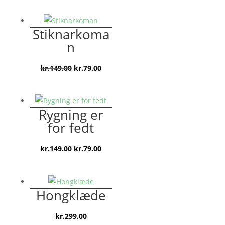
Stiknarkoma
n
Den
Den
kr.
149.00
kr.
79.00
oprindelige
aktuelle
pris
pris
var:
er:
Rygning er
kr.149.00.
kr.79.00.
for fedt
Den
Den
kr.
149.00
kr.
79.00
oprindelige
aktuelle
pris
pris
var:
er:
Hongklæde
kr.149.00.
kr.79.00.
kr.
299.00