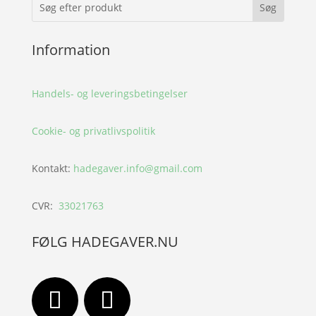
Information
Handels- og leveringsbetingelser
Cookie- og privatlivspolitik
Kontakt:
hadegaver.info@gmail.com
CVR:
33021763
FØLG HADEGAVER.NU