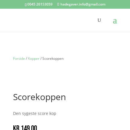
0045 26153059
hadegaver.info@gmail.com
Forside
/
Kopper
/ Scorekoppen
Scorekoppen
Den sygeste score kop
kr.
149.00