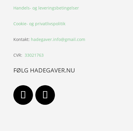
Handels- og leveringsbetingelser
Cookie- og privatlivspolitik
Kontakt:
hadegaver.info@gmail.com
CVR:
33021763
FØLG HADEGAVER.NU