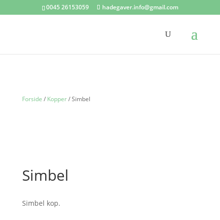
0045 26153059
hadegaver.info@gmail.com
Forside
/
Kopper
/ Simbel
Simbel
Simbel kop.