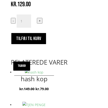
kr.
129.00
Simbel
-
+
antal
TILFØJ TIL KURV
RELATEREDE VARER
TILBUD!
TILBUD!
TILBUD!
TILBUD!
hash kop
Den
Den
kr.
149.00
kr.
79.00
oprindelige
aktuelle
pris
pris
var:
er: