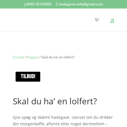
0045 26153059
hadegaver.info@gmail.com
Forside
/
Kopper
/ Skal du ha’ en lolfert?
TILBUD!
Skal du ha’ en lolfert?
Sjov spøg og skæmt hadegave. Uanset om du drikker
din morgenkaffe, aftente eller noget derimellem –