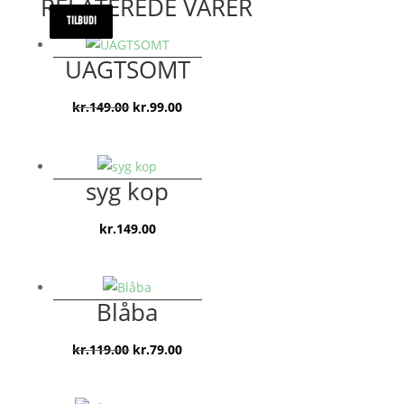
RELATEREDE VARER
TILBUD!
TILBUD!
TILBUD!
UAGTSOMT
Den
Den
kr.
149.00
kr.
99.00
oprindelige
aktuelle
pris
pris
var:
er:
syg kop
kr.149.00.
kr.99.00.
kr.
149.00
Blåba
Den
Den
kr.
119.00
kr.
79.00
oprindelige
aktuelle
pris
pris