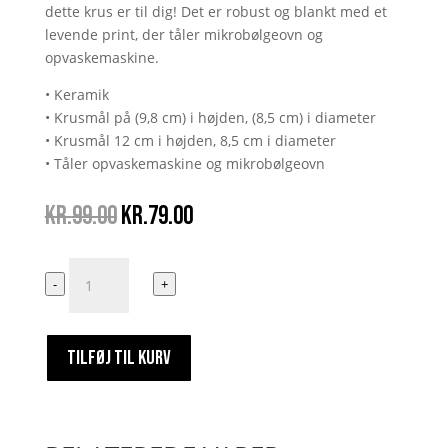
dette krus er til dig! Det er robust og blankt med et
levende print, der tåler mikrobølgeovn og
opvaskemaskine.
• Keramik
• Krusmål på (9,8 cm) i højden, (8,5 cm) i diameter
• Krusmål 12 cm i højden, 8,5 cm i diameter
• Tåler opvaskemaskine og mikrobølgeovn
Den
Den
kr.
99.00
kr.
79.00
oprindelige
aktuelle
pris
pris
Skal
var:
er:
-
+
du
kr.99.00.
kr.79.00.
ha'
en
TILFØJ TIL KURV
lolfert?
antal