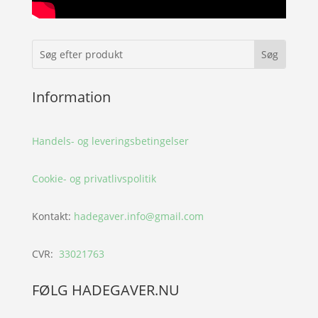
Information
Handels- og leveringsbetingelser
Cookie- og privatlivspolitik
Kontakt:
hadegaver.info@gmail.com
CVR:
33021763
FØLG HADEGAVER.NU