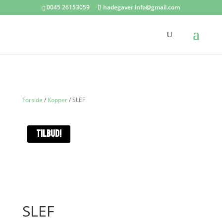
0045 26153059
hadegaver.info@gmail.com
Forside
/
Kopper
/ SLEF
TILBUD!
SLEF