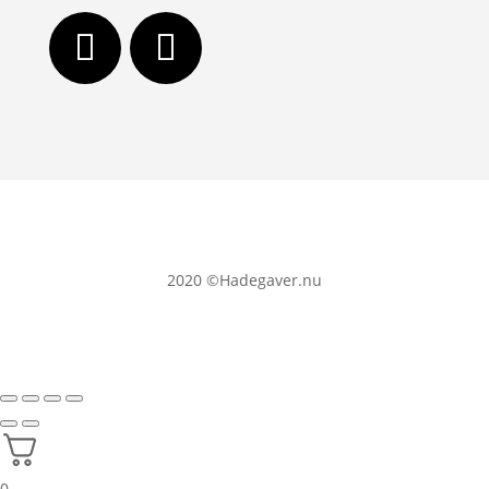
2020
©Hadegaver.nu
0