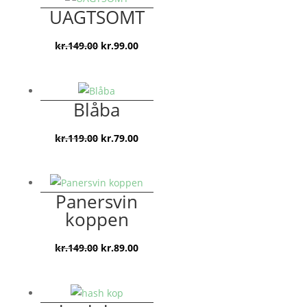
UAGTSOMT
Den
Den
kr.
149.00
kr.
99.00
oprindelige
aktuelle
pris
pris
var:
er:
Blåba
kr.149.00.
kr.99.00.
Den
Den
kr.
119.00
kr.
79.00
oprindelige
aktuelle
pris
pris
var:
er:
Panersvin
kr.119.00.
kr.79.00.
koppen
Den
Den
kr.
149.00
kr.
89.00
oprindelige
aktuelle
pris
pris
var:
er: