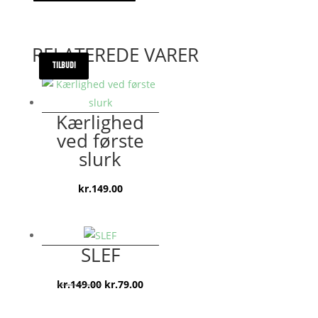
RELATEREDE VARER
TILBUD!
TILBUD!
Kærlighed
ved første
slurk
kr.
149.00
SLEF
Den
Den
kr.
149.00
kr.
79.00
oprindelige
aktuelle