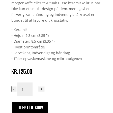
morgenkaffe eller te-ritual! Disse keramiske krus har
ikke kun et smukt design på dem, men også en
farverig kant, håndtag og indvendigt, så kruset er
bundet til at krydre dit krusstativ.
• Keramik
• Højde: 9,8 cm (3,85 ")
• Diameter: 8,5 cm (3,35 ")
• Hvidt printområde
• Farvekant, indvendigt og håndtag
• Tåler opvaskemaskine og mikrobølgeovn
kr.
125.00
Small
-
+
Dick
Energy
antal
TILFØJ TIL KURV