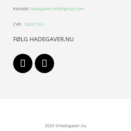
Kontakt:
hadegaver.info@gmail.com
CVR:
33021763
FØLG HADEGAVER.NU
2020
©Hadegaver.nu