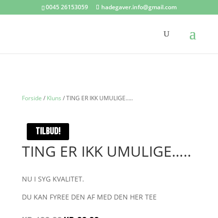
0045 26153059
hadegaver.info@gmail.com
Forside
/
Kluns
/ TING ER IKK UMULIGE…..
TILBUD!
TING ER IKK UMULIGE…..
NU I SYG KVALITET.
DU KAN FYREE DEN AF MED DEN HER TEE