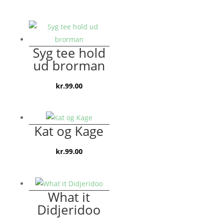
oprindelige
aktuelle
pris
pris
var:
er:
kr.129.00.
kr.99.00.
Syg tee hold
ud brorman
kr.
99.00
Kat og Kage
kr.
99.00
What it
Didjeridoo