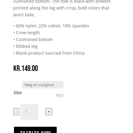
cushioned bottom. The foot is black with artwork
printed along the leg with crisp, bold colors that
won’t fade.
• 60% nylon, 22% cotton, 18% spandex
• Crew length
• Cushioned bottom
• Ribbed leg
• Blank product sourced from China
kr.
149.00
Size
Ryd
Torrpedorr
-
+
B,lomsterbørns
Monsterbørn
Sokker