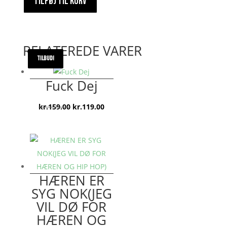
TILFØJ TIL KURV
antal
RELATEREDE VARER
TILBUD!
TILBUD!
TILBUD!
TILBUD!
Fuck Dej
Den
Den
kr.
159.00
kr.
119.00
oprindelige
aktuelle
pris
pris
var:
er:
kr.159.00.
kr.119.00.
HÆREN ER
SYG NOK(JEG
VIL DØ FOR
HÆREN OG