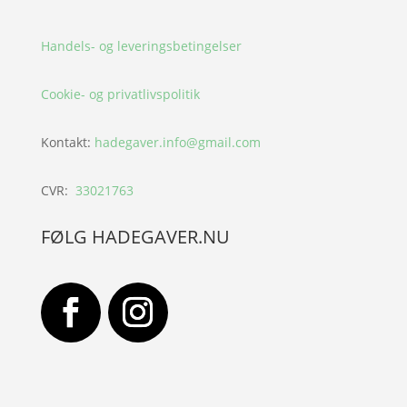
Handels- og leveringsbetingelser
Cookie- og privatlivspolitik
Kontakt:
hadegaver.info@gmail.com
CVR:
33021763
FØLG HADEGAVER.NU