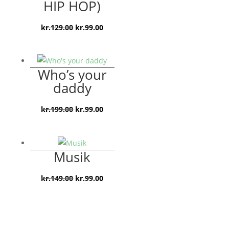
HIP HOP)
Den
Den
kr.
129.00
kr.
99.00
oprindelige
aktuelle
pris
pris
var:
er:
Who’s your
kr.129.00.
kr.99.00.
daddy
Den
Den
kr.
199.00
kr.
99.00
oprindelige
aktuelle
pris
pris
var:
er:
Musik
kr.199.00.
kr.99.00.
Den
Den
kr.
149.00
kr.
99.00
oprindelige
aktuelle
pris
pris
var:
er: