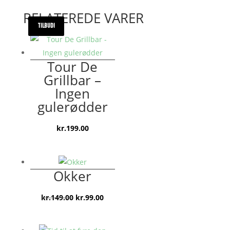
RELATEREDE VARER
TILBUD!
TILBUD!
Tour De
Grillbar –
Ingen
gulerødder
kr.
199.00
Okker
Den
Den
kr.
149.00
kr.
99.00
oprindelige
aktuelle
pris
pris