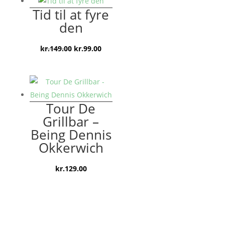
var:
er:
Tid til at fyre
kr.149.00.
kr.99.00.
den
Den
Den
kr.
149.00
kr.
99.00
oprindelige
aktuelle
pris
pris
var:
er:
kr.149.00.
kr.99.00.
Tour De
Grillbar –
Being Dennis
Okkerwich
kr.
129.00