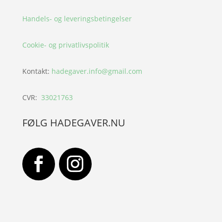
Handels- og leveringsbetingelser
Cookie- og privatlivspolitik
Kontakt:
hadegaver.info@gmail.com
CVR:
33021763
FØLG HADEGAVER.NU