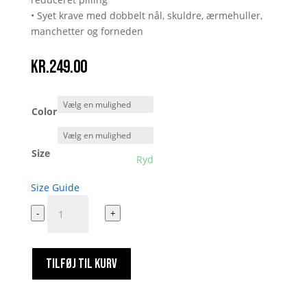
• Syet krave med dobbelt nål, skuldre, ærmehuller,
manchetter og forneden
kr.
249.00
Color
Size
Ryd
Size Guide
Tour
-
+
De
Grillbar
Hoodie
TILFØJ TIL KURV
2
antal