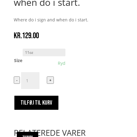
when do i start.
Where do i sign and when do i start.
kr.
129.00
Size
Ryd
Where
-
+
do
i
sign
TILFØJ TIL KURV
and
when
do
i
RELATEREDE VARER
start.