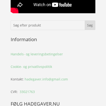
Information
Handels- og leveringsbetingelser
Cookie- og privatlivspolitik
Kontakt:
hadegaver.info@gmail.com
CVR:
33021763
FØLG HADEGAVER.NU