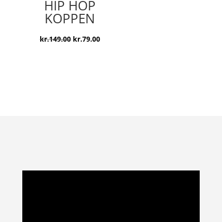
HIP HOP
kr.149.00.
kr.79.00.
KOPPEN
Den
Den
kr.
149.00
kr.
79.00
oprindelige
aktuelle
pris
pris
var:
er:
kr.149.00.
kr.79.00.