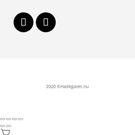
2020
©Hadegaver.nu