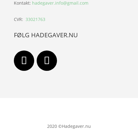
Kontakt:
hadegaver.info@gmail.com
CVR:
33021763
FØLG HADEGAVER.NU
2020
©Hadegaver.nu