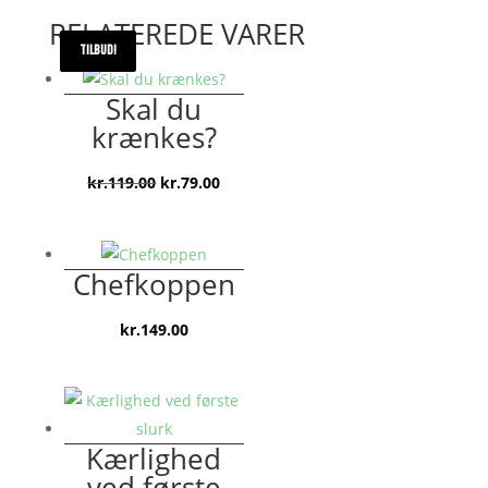
RELATEREDE VARER
TILBUD!
TILBUD!
Skal du
krænkes?
Den
Den
kr.
119.00
kr.
79.00
oprindelige
aktuelle
pris
pris
var:
er:
Chefkoppen
kr.119.00.
kr.79.00.
kr.
149.00
Kærlighed
ved første