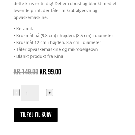
dette krus er til dig! Det er robust og blankt med et
levende print, der tåler mikrobølgeovn og
opvaskemaskine.
• Keramik
• Krusmål på (9,8 cm) i højden, (8,5 cm) i diameter
• Krusmål 12 cm i højden, 8,5 cm i diameter
• Tåler opvaskemaskine og mikrobølgeovn
• Blankt produkt fra Kina
Den
Den
kr.
149.00
kr.
99.00
oprindelige
aktuelle
pris
pris
You
var:
er:
-
+
&
kr.149.00.
kr.99.00.
Me
antal
TILFØJ TIL KURV