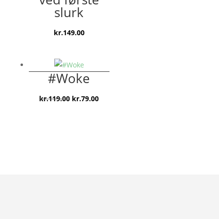
slurk
kr.
149.00
#Woke
Den
Den
kr.
119.00
kr.
79.00
oprindelige
aktuelle
pris
pris
var:
er:
kr.119.00.
kr.79.00.