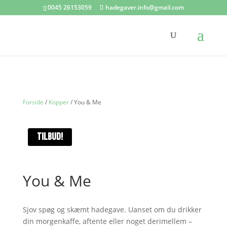
0045 26153059
hadegaver.info@gmail.com
Forside
/
Kopper
/ You & Me
TILBUD!
You & Me
Sjov spøg og skæmt hadegave. Uanset om du drikker
din morgenkaffe, aftente eller noget derimellem –