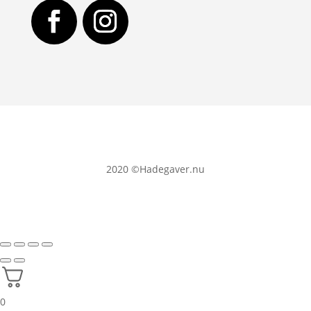
2020
©Hadegaver.nu
0