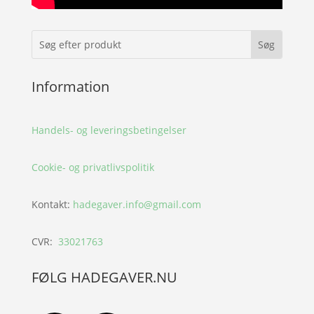
Information
Handels- og leveringsbetingelser
Cookie- og privatlivspolitik
Kontakt:
hadegaver.info@gmail.com
CVR:
33021763
FØLG HADEGAVER.NU