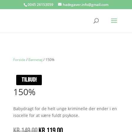
0045 26153059
hadegaver.info@gmail.com
Forside
/
Børnetøj
/ 150%
TILBUD!
150%
Babydragt for de helt unge kriminelle der ender i en
isocelle for at være fuldt psykose.
Den
Den
kr.
149.00
kr.
119.00