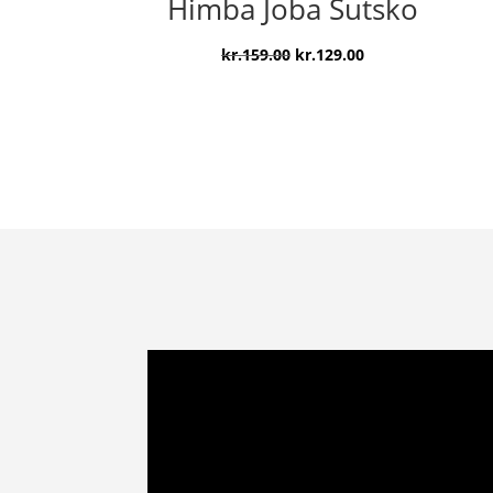
Himba Joba Sutsko
kr.149.00.
kr.79.00.
Den
Den
kr.
159.00
kr.
129.00
oprindelige
aktuelle
pris
pris
var:
er:
kr.159.00.
kr.129.00.