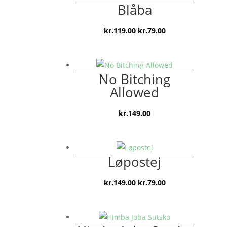
Blåba
Den
Den
kr.
119.00
kr.
79.00
oprindelige
aktuelle
pris
pris
var:
er:
No Bitching
kr.119.00.
kr.79.00.
Allowed
kr.
149.00
Løpostej
Den
Den
kr.
149.00
kr.
79.00
oprindelige
aktuelle
pris
pris
var:
er: