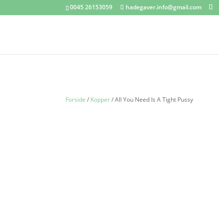
0045 26153059
hadegaver.info@gmail.com
Forside
/
Kopper
/ All You Need Is A Tight Pussy