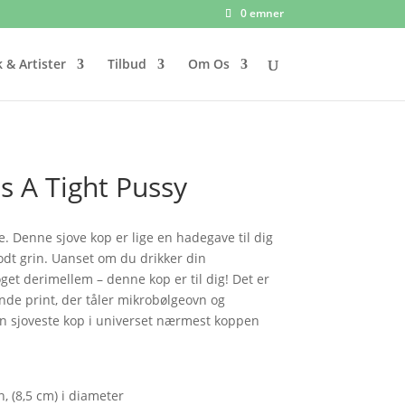
0 emner
 & Artister
Tilbud
Om Os
s A Tight Pussy
 Denne sjove kop er lige en hadegave til dig
godt grin. Uanset om du drikker din
get derimellem – denne kop er til dig! Det er
nde print, der tåler mikrobølgeovn og
n sjoveste kop i universet nærmest koppen
n, (8,5 cm) i diameter