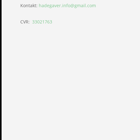
Kontakt:
hadegaver.info@gmail.com
CVR:
33021763