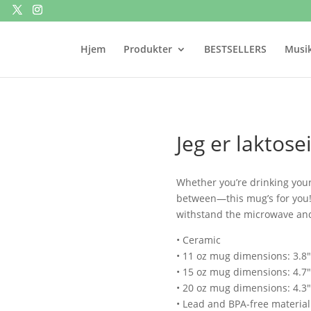
Hjem
Produkter
BESTSELLERS
Musik
Jeg er laktose
Whether you’re drinking your
between—this mug’s for you! It
withstand the microwave an
• Ceramic
• 11 oz mug dimensions: 3.8″ 
• 15 oz mug dimensions: 4.7″ 
• 20 oz mug dimensions: 4.3″ 
• Lead and BPA-free material