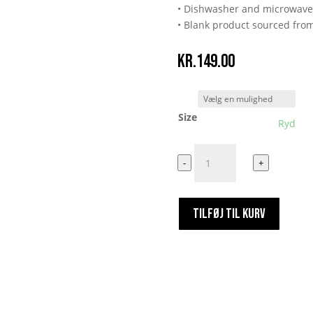
• Dishwasher and microwave
• Blank product sourced fro
kr.
149.00
Size
Ryd
Jeg
-
+
er
laktoseintolerant
antal
TILFØJ TIL KURV