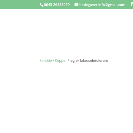
0045 26153059
hadegaver.info@gmail.com
Forside
/
Kopper
/ Jeg er laktoseintolerant