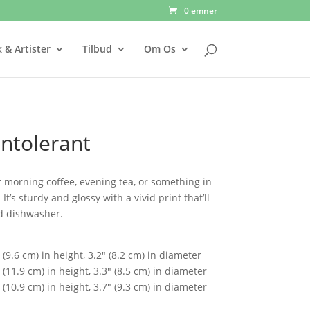
0 emner
 & Artister
Tilbud
Om Os
intolerant
 morning coffee, evening tea, or something in
’s sturdy and glossy with a vivid print that’ll
d dishwasher.
(9.6 cm) in height, 3.2″ (8.2 cm) in diameter
(11.9 cm) in height, 3.3″ (8.5 cm) in diameter
(10.9 cm) in height, 3.7″ (9.3 cm) in diameter