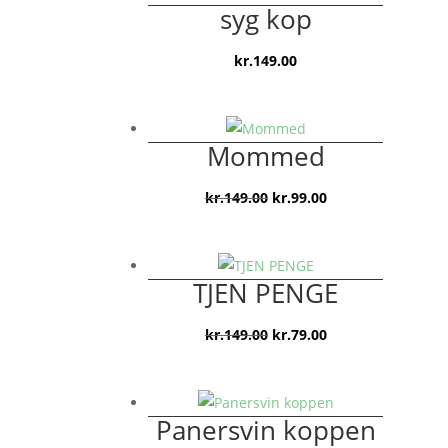
syg kop
kr.
149.00
Mommed
Den
Den
kr.
149.00
kr.
99.00
oprindelige
aktuelle
pris
pris
var:
er:
TJEN PENGE
kr.149.00.
kr.99.00.
Den
Den
kr.
149.00
kr.
79.00
oprindelige
aktuelle
pris
pris
var:
er:
Panersvin koppen
kr.149.00.
kr.79.00.