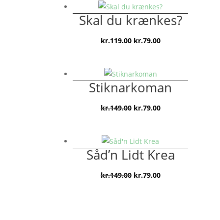
var:
er:
Skal du krænkes?
kr.149.00.
kr.99.00.
Den
Den
kr.
119.00
kr.
79.00
oprindelige
aktuelle
pris
pris
var:
er:
Stiknarkoman
kr.119.00.
kr.79.00.
Den
Den
kr.
149.00
kr.
79.00
oprindelige
aktuelle
pris
pris
var:
er:
Såd’n Lidt Krea
kr.149.00.
kr.79.00.
Den
Den
kr.
149.00
kr.
79.00
oprindelige
aktuelle
pris
pris
var:
er: