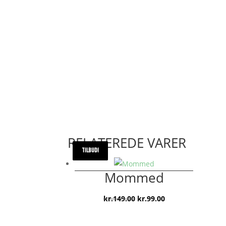
RELATEREDE VARER
TILBUD!
TILBUD!
TILBUD!
TILBUD!
Mommed
Den
Den
kr.
149.00
kr.
99.00
oprindelige
aktuelle
pris
pris