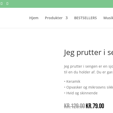
Hjem
Produkter
BESTSELLERS
Musik
Jeg prutter i 
Jeg prutter i sengen er en s
til en du holder af. Du er ga
• Keramik
• Opvasker og mikroovns sikk
• Hvid og skinnende
Den
Den
kr.
129.00
kr.
79.00
oprindelige
akt