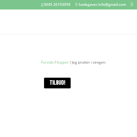
0045 26153059
hadegaver.info@gmail.com
Forside
/
Kopper
/ Jeg prutter i sengen.
TILBUD!