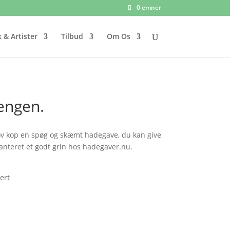
0 emner
 & Artister
Tilbud
Om Os
sengen.
jov kop en spøg og skæmt hadegave, du kan give
ranteret et godt grin hos hadegaver.nu.
ert
uelle