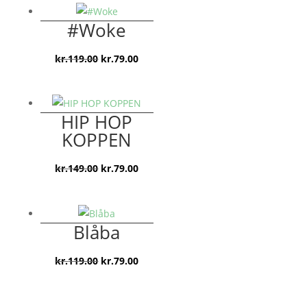
pris
pris
var:
er:
#Woke
kr.149.00.
kr.89.00.
Den
Den
kr.
119.00
kr.
79.00
oprindelige
aktuelle
pris
pris
var:
er:
HIP HOP
kr.119.00.
kr.79.00.
KOPPEN
Den
Den
kr.
149.00
kr.
79.00
oprindelige
aktuelle
pris
pris
var:
er:
Blåba
kr.149.00.
kr.79.00.
Den
Den
kr.
119.00
kr.
79.00
oprindelige
aktuelle
pris
pris