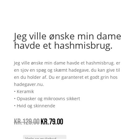
Jeg ville ønske min dame
havde et hashmisbrug.
Jeg ville ønske min dame havde et hashmisbrug. er
en sjov en spøg og skæmt hadegave, du kan give til
en du holder af. Du er garanteret et godt grin hos
hadegaver.nu.
• Keramik
• Opvasker og mikroovns sikkert
• Hvid og skinnende
Den
Den
kr.
129.00
kr.
79.00
oprindelige
aktuelle
pris
pris