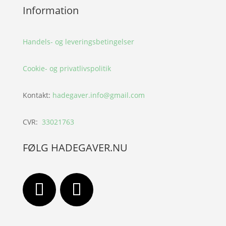
Information
Handels- og leveringsbetingelser
Cookie- og privatlivspolitik
Kontakt:
hadegaver.info@gmail.com
CVR:
33021763
FØLG HADEGAVER.NU