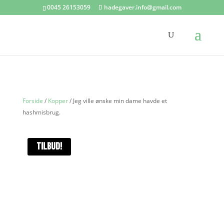
0045 26153059
hadegaver.info@gmail.com
Forside
/
Kopper
/ Jeg ville ønske min dame havde et
hashmisbrug.
TILBUD!