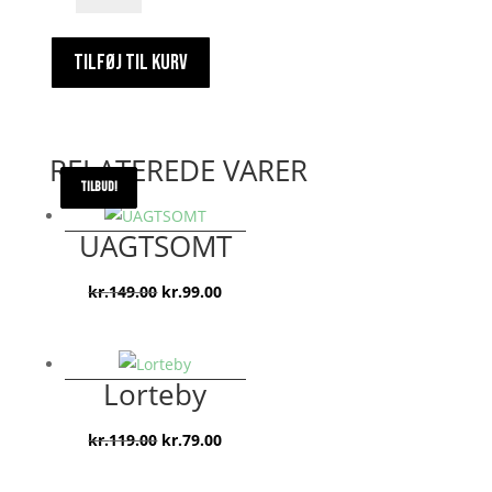
til
kronprinsen
TILFØJ TIL KURV
antal
RELATEREDE VARER
TILBUD!
TILBUD!
TILBUD!
UAGTSOMT
Den
Den
kr.
149.00
kr.
99.00
oprindelige
aktuelle
pris
pris
var:
er:
Lorteby
kr.149.00.
kr.99.00.
Den
Den
kr.
119.00
kr.
79.00
oprindelige
aktuelle