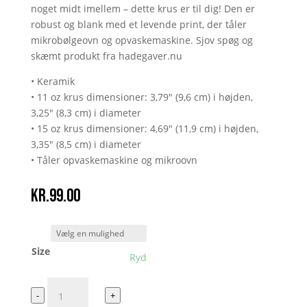
noget midt imellem – dette krus er til dig! Den er
robust og blank med et levende print, der tåler
mikrobølgeovn og opvaskemaskine. Sjov spøg og
skæmt produkt fra hadegaver.nu
• Keramik
• 11 oz krus dimensioner: 3,79″ (9,6 cm) i højden,
3,25″ (8,3 cm) i diameter
• 15 oz krus dimensioner: 4,69″ (11,9 cm) i højden,
3,35″ (8,5 cm) i diameter
• Tåler opvaskemaskine og mikroovn
kr.
99.00
Size
Ryd
Ren
-
+
kop