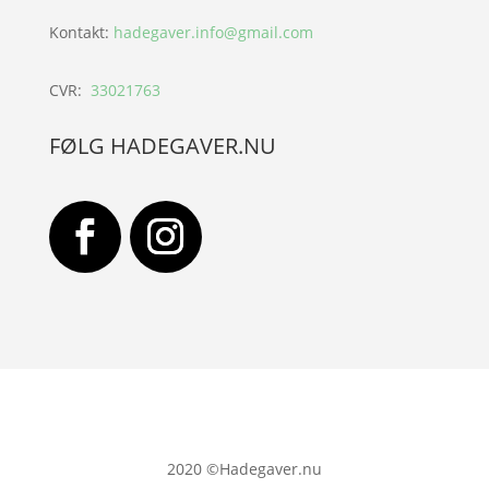
Kontakt:
hadegaver.info@gmail.com
CVR:
33021763
FØLG HADEGAVER.NU
2020
©Hadegaver.nu