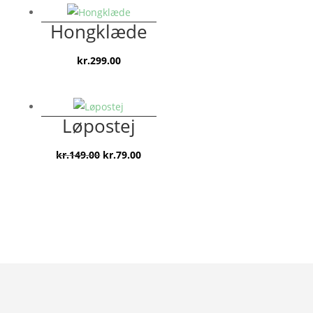
pris
pris
var:
er:
Hongklæde
kr.119.00.
kr.79.00.
kr.
299.00
Løpostej
Den
Den
kr.
149.00
kr.
79.00
oprindelige
aktuelle
pris
pris
var:
er:
kr.149.00.
kr.79.00.