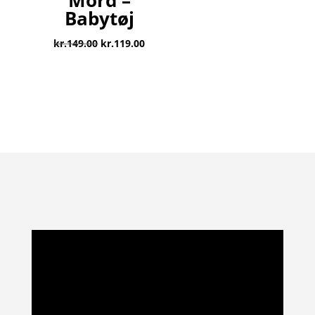
Babytøj
Den
Den
kr.
149.00
kr.
119.00
oprindelige
aktuelle
pris
pris
var:
er:
kr.149.00.
kr.119.00.