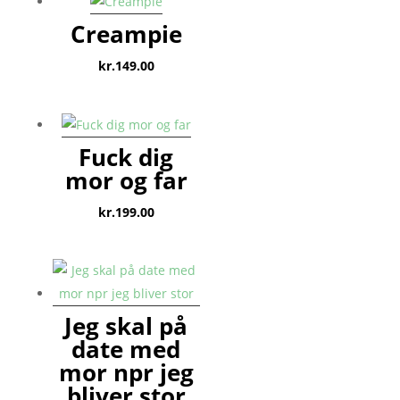
Creampie
kr.
149.00
Fuck dig
mor og far
kr.
199.00
Jeg skal på
date med
mor npr jeg
bliver stor