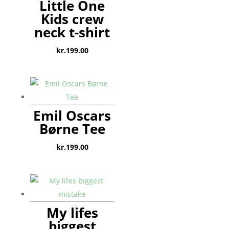
Little One
Kids crew
neck t-shirt
kr.
199.00
Emil Oscars
Børne Tee
kr.
199.00
My lifes
biggest