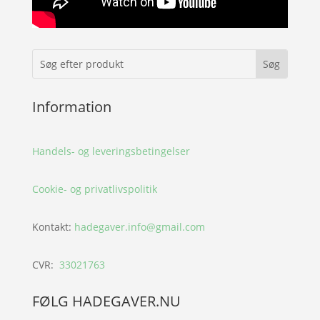
Information
Handels- og leveringsbetingelser
Cookie- og privatlivspolitik
Kontakt:
hadegaver.info@gmail.com
CVR:
33021763
FØLG HADEGAVER.NU