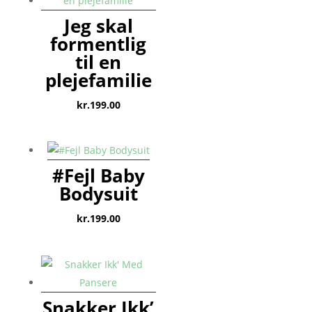
Jeg skal
formentlig
til en
plejefamilie
kr.
199.00
#Fejl Baby
Bodysuit
kr.
199.00
Snakker Ikk’