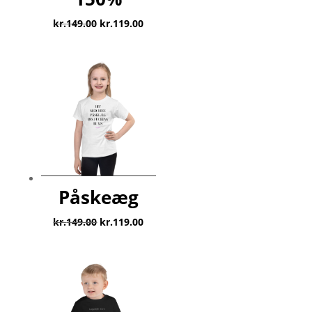
Den
Den
kr.
149.00
kr.
119.00
oprindelige
aktuelle
pris
pris
var:
er:
kr.149.00.
kr.119.00.
Påskeæg
Den
Den
kr.
149.00
kr.
119.00
oprindelige
aktuelle
pris
pris
var:
er:
kr.149.00.
kr.119.00.