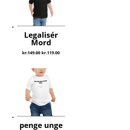
Legalisér
Mord
Den
Den
kr.
149.00
kr.
119.00
oprindelige
aktuelle
pris
pris
var:
er:
kr.149.00.
kr.119.00.
penge unge