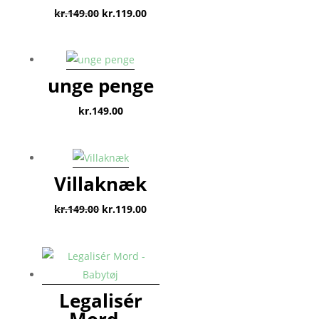
Den
Den
kr.
149.00
kr.
119.00
oprindelige
aktuelle
pris
pris
var:
er:
unge penge
kr.149.00.
kr.119.00.
kr.
149.00
Villaknæk
Den
Den
kr.
149.00
kr.
119.00
oprindelige
aktuelle
pris
pris
var:
er:
kr.149.00.
kr.119.00.
Legalisér
Mord –