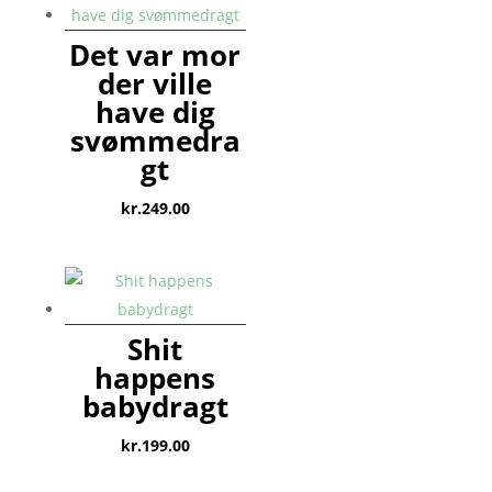
Det var mor
der ville
have dig
svømmedra
gt
kr.
249.00
Shit
happens
babydragt
kr.
199.00