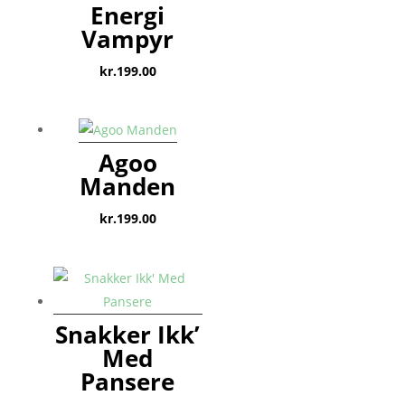
Energi
Vampyr
kr.
199.00
Agoo
Manden
kr.
199.00
Snakker Ikk’
Med
Pansere