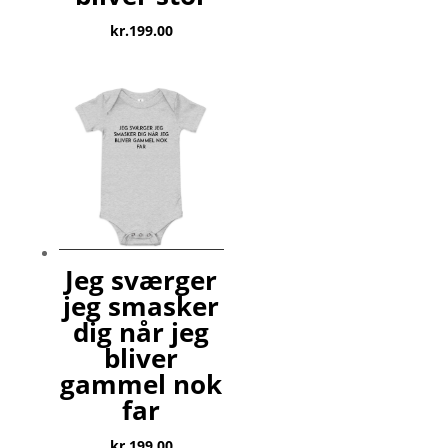
kr.
199.00
Jeg sværger
jeg smasker
dig når jeg
bliver
gammel nok
far
kr.
199.00