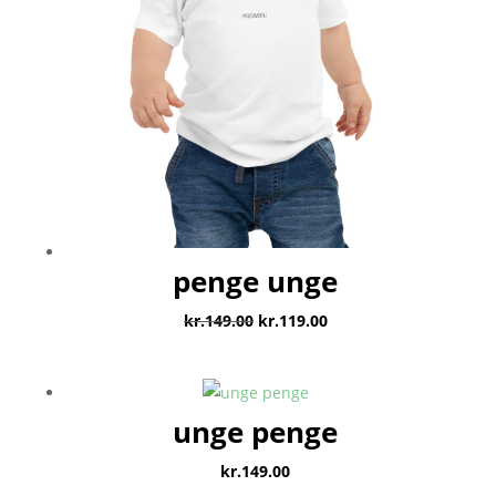
penge unge
Den
Den
kr.
149.00
kr.
119.00
oprindelige
aktuelle
pris
pris
var:
er:
unge penge
kr.149.00.
kr.119.00.
kr.
149.00