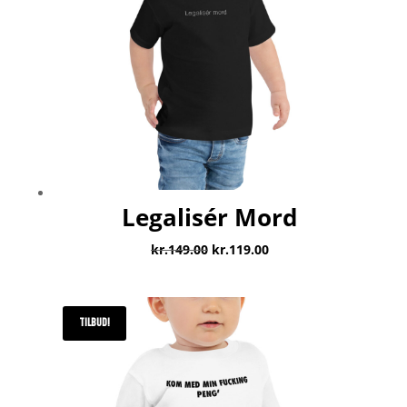
Legalisér Mord
Den
Den
kr.
149.00
kr.
119.00
oprindelige
aktuelle
pris
pris
var:
er:
TILBUD!
kr.149.00.
kr.119.00.