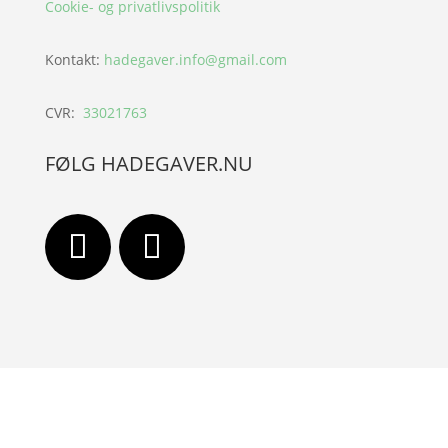
Cookie- og privatlivspolitik
Kontakt:
hadegaver.info@gmail.com
CVR:
33021763
FØLG HADEGAVER.NU