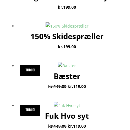
kr.
199.00
150% Skidespræller
kr.
199.00
TILBUD!
Bæster
Den
Den
kr.
149.00
kr.
119.00
oprindelige
aktuelle
pris
pris
var:
er:
TILBUD!
Fuk Hvo syt
kr.149.00.
kr.119.00.
Den
Den
kr.
149.00
kr.
119.00