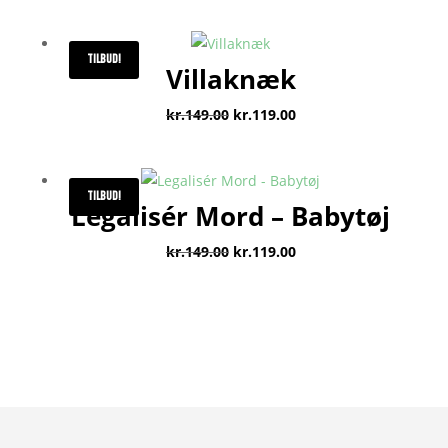
TILBUD!
Villaknæk
Den
Den
kr.
149.00
kr.
119.00
oprindelige
aktuelle
pris
pris
var:
er:
TILBUD!
Legalisér Mord – Babytøj
kr.149.00.
kr.119.00.
Den
Den
kr.
149.00
kr.
119.00
oprindelige
aktuelle
pris
pris
var:
er:
kr.149.00.
kr.119.00.