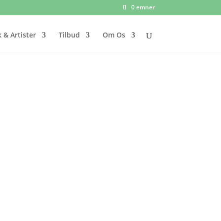
0 emner
 & Artister
Tilbud
Om Os